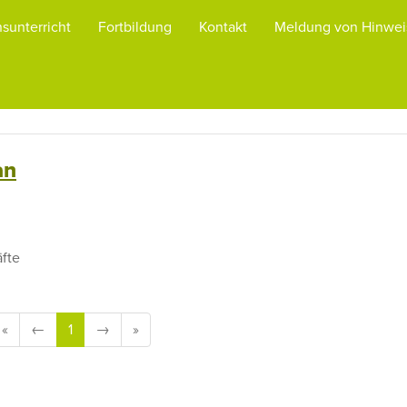
nsunterricht
Fortbildung
Kontakt
Meldung von Hinwei
an
äfte
«
←
1
→
»